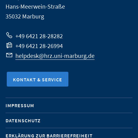
Universität
Informationen
Hans-Meerwein-Straße
Marburg
35032
Marburg
zur
Website
+49 6421 28-28282
+49 6421 28-26994
helpdesk@hrz.uni-marburg.de
KONTAKT & SERVICE
Mobile-
IMPRESSUM
Service-
DATENSCHUTZ
Navigation
ERKLÄRUNG ZUR BARRIEREFREIHEIT