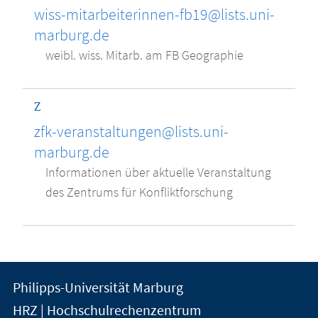
wiss-mitarbeiterinnen-fb19@lists.uni-
marburg.de
weibl. wiss. Mitarb. am FB Geographie
Z
zfk-veranstaltungen@lists.uni-
marburg.de
Informationen über aktuelle Veranstaltung
des Zentrums für Konfliktforschung
Kontakt
Kontaktinformationen
Philipps-Universität Marburg
der
und
HRZ | Hochschulrechenzentrum