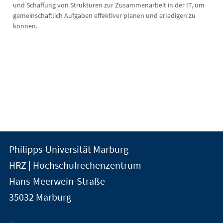
und Schaffung von Strukturen zur Zusammenarbeit in der IT, um
gemeinschaftlich Aufgaben effektiver planen und erledigen zu
können.
Kontakt
Kontaktinformationen
Philipps-Universität Marburg
der
und
HRZ | Hochschulrechenzentrum
Universität
Informationen
Hans-Meerwein-Straße
Marburg
35032
Marburg
zur
Website