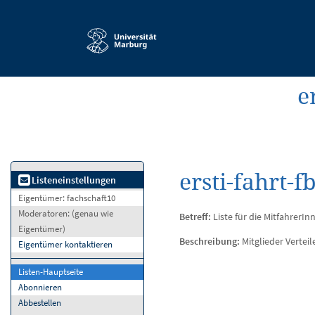
Service-
Navigation
e
ersti-fahrt-
Listeneinstellungen
Eigentümer:
fachschaft10
Moderatoren:
(genau wie
Betreff:
Liste für die MitfahrerI
Eigentümer)
Beschreibung:
Mitglieder Verteil
Eigentümer kontaktieren
Listen-Hauptseite
Abonnieren
Abbestellen