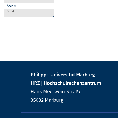
Archiv
Senden
Kontakt
Kontaktinformationen
Philipps-Universität Marburg
und
der
HRZ | Hochschulrechenzentrum
Informationen
Universität
Hans-Meerwein-Straße
Marburg
zur
35032
Marburg
Website