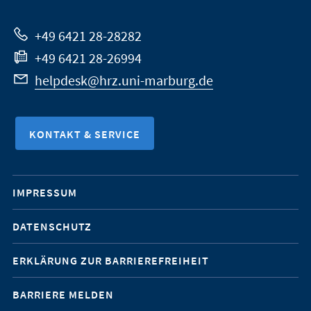
Website
+49 6421 28-28282
+49 6421 28-26994
helpdesk@hrz.uni-marburg.de
KONTAKT & SERVICE
Mobile-
IMPRESSUM
Service-
DATENSCHUTZ
Navigation
ERKLÄRUNG ZUR BARRIEREFREIHEIT
BARRIERE MELDEN