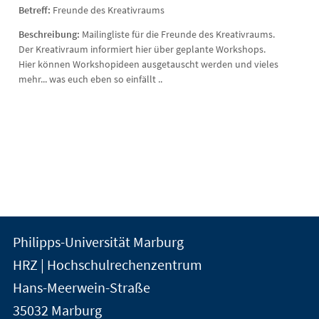
Betreff:
Freunde des Kreativraums
Beschreibung:
Mailingliste für die Freunde des Kreativraums.
Der Kreativraum informiert hier über geplante Workshops.
Hier können Workshopideen ausgetauscht werden und vieles
mehr... was euch eben so einfällt ..
Kontakt
Kontaktinformationen
Philipps-Universität Marburg
der
und
HRZ | Hochschulrechenzentrum
Universität
Informationen
Hans-Meerwein-Straße
Marburg
35032
Marburg
zur