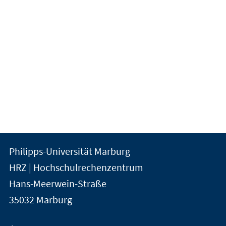
Kontakt
Kontaktinformationen
Philipps-Universität Marburg
der
und
HRZ | Hochschulrechenzentrum
Universität
Informationen
Hans-Meerwein-Straße
Marburg
35032
Marburg
zur
Website