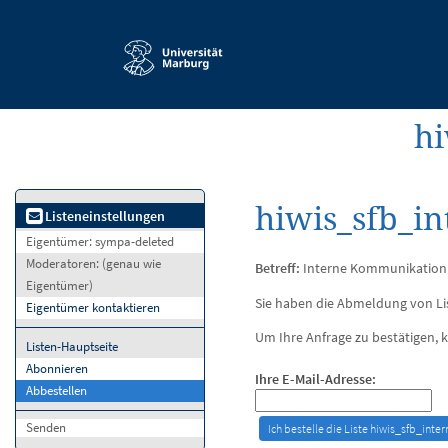
Service-
Navigation
hi
hiwis_sfb_in
Listeneinstellungen
Eigentümer:
sympa-deleted
Moderatoren:
(genau wie
Betreff:
Interne Kommunikation 
Eigentümer)
Sie haben die Abmeldung von Lis
Eigentümer kontaktieren
Um Ihre Anfrage zu bestätigen, k
Listen-Hauptseite
Abonnieren
Ihre E-Mail-Adresse:
Abbestellen
Senden