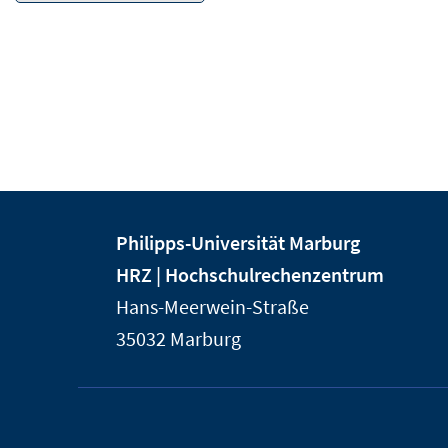
Kontakt
Kontaktinformationen
Philipps-Universität Marburg
und
der
HRZ | Hochschulrechenzentrum
Informationen
Universität
Hans-Meerwein-Straße
Marburg
zur
35032
Marburg
Website
Service-