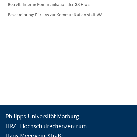
Betreff:
Interne Kommunikation der GS-Hiwis
Beschreibung:
Für uns zur Kommunikation statt WA!
Kontakt
Kontaktinformationen
Philipps-Universität Marburg
der
und
HRZ | Hochschulrechenzentrum
Universität
Informationen
Hans-Meerwein-Straße