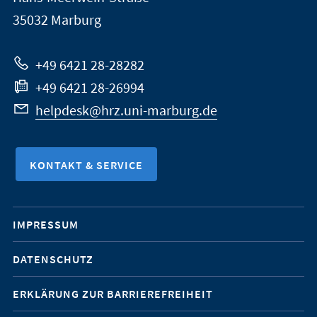
Marburg
35032
Marburg
zur
Website
+49 6421 28-28282
+49 6421 28-26994
helpdesk@hrz.uni-marburg.de
KONTAKT & SERVICE
Mobile-
IMPRESSUM
Service-
DATENSCHUTZ
Navigation
ERKLÄRUNG ZUR BARRIEREFREIHEIT