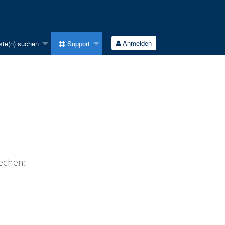
Anmelden
ste(n) suchen
Support
rechen;