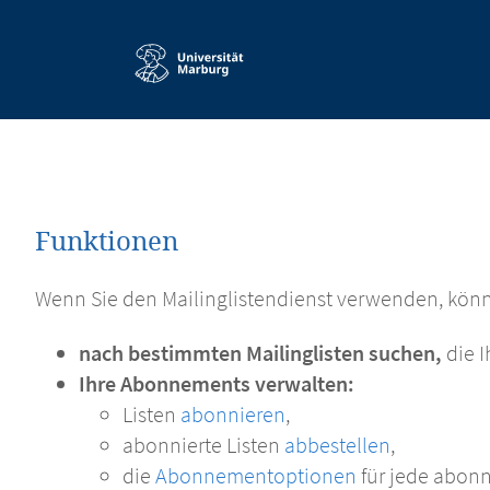
Service-
Navigation
Funktionen
Wenn Sie den Mailinglistendienst verwenden, könn
nach bestimmten Mailinglisten suchen,
die I
Ihre Abonnements verwalten:
Listen
abonnieren
,
abonnierte Listen
abbestellen
,
die
Abonnementoptionen
für jede abonn