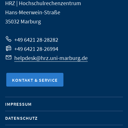
und
HRZ | Hochschulrechenzentrum
Universität
Informationen
Hans-Meerwein-Straße
Marburg
35032
Marburg
zur
Website
+49 6421 28-28282
+49 6421 28-26994
helpdesk@hrz.uni-marburg.de
KONTAKT & SERVICE
Mobile-
IMPRESSUM
Service-
DATENSCHUTZ
Navigation