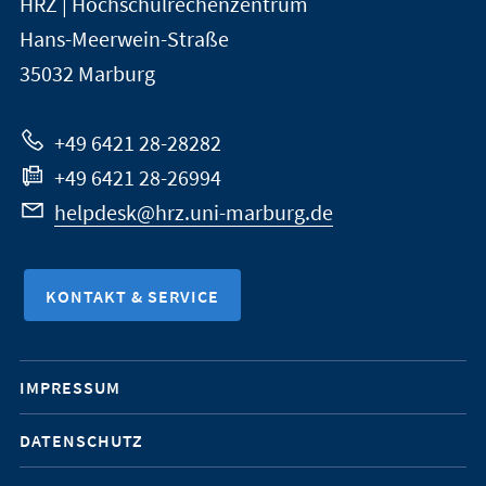
HRZ | Hochschulrechenzentrum
Universität
Informationen
Hans-Meerwein-Straße
Marburg
35032
Marburg
zur
Website
+49 6421 28-28282
+49 6421 28-26994
helpdesk@hrz.uni-marburg.de
KONTAKT & SERVICE
Mobile-
IMPRESSUM
Service-
DATENSCHUTZ
Navigation