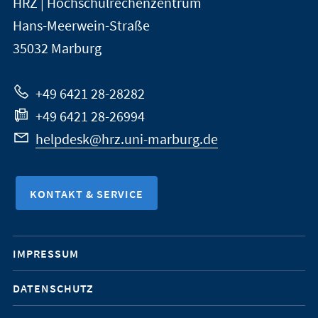
HRZ | Hochschulrechenzentrum
Universität
Informationen
Hans-Meerwein-Straße
Marburg
35032
Marburg
zur
Website
+49 6421 28-28282
+49 6421 28-26994
helpdesk@hrz.uni-marburg.de
KONTAKT & SERVICE
Mobile-
IMPRESSUM
Service-
DATENSCHUTZ
Navigation