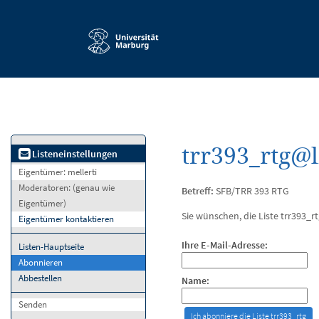
Service-
Navigation
trr393_rtg@l
Listeneinstellungen
Eigentümer:
mellerti
Moderatoren:
(genau wie
Betreff:
SFB/TRR 393 RTG
Eigentümer)
Sie wünschen, die Liste trr393_r
Eigentümer kontaktieren
Ihre E-Mail-Adresse:
Listen-Hauptseite
Abonnieren
Abbestellen
Name:
Senden