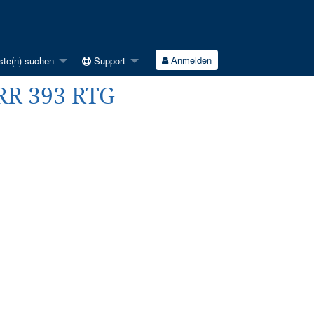
Anmelden
ste(n) suchen
Support
TRR 393 RTG