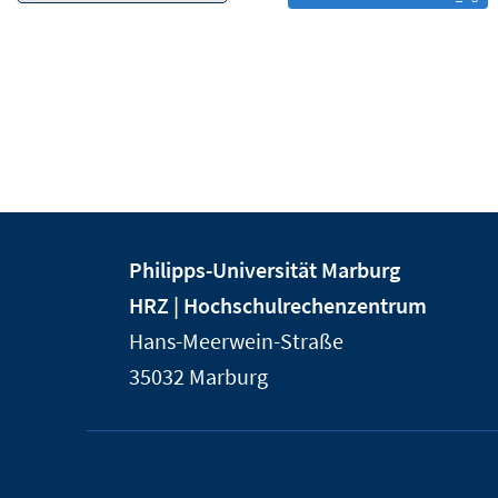
Kontakt
Kontaktinformationen
Philipps-Universität Marburg
und
der
HRZ | Hochschulrechenzentrum
Informationen
Universität
Hans-Meerwein-Straße
Marburg
zur
35032
Marburg
Website
Service-