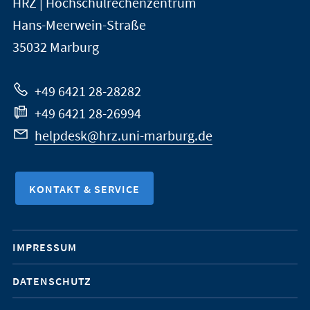
HRZ | Hochschulrechenzentrum
Universität
Informationen
Hans-Meerwein-Straße
Marburg
35032
Marburg
zur
Website
+49 6421 28-28282
+49 6421 28-26994
helpdesk@hrz.uni-marburg.de
KONTAKT & SERVICE
Mobile-
IMPRESSUM
Service-
DATENSCHUTZ
Navigation