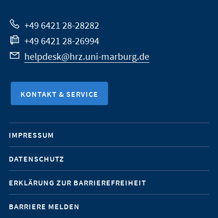
Website
+49 6421 28-28282
+49 6421 28-26994
helpdesk@hrz.uni-marburg.de
KONTAKT & SERVICE
Mobile-
IMPRESSUM
Service-
DATENSCHUTZ
Navigation
ERKLÄRUNG ZUR BARRIEREFREIHEIT
BARRIERE MELDEN