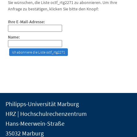
Sie wünschen, die Liste octf_rtg2271 zu abonnieren. Um Ihre
Anfrage zu bestätigen, klicken Sie bitte den Knopf:
Ihre E-Mail-Adresse:
Name:
Kontakt
Kontaktinformationen
Philipps-Universität Marburg
der
und
HRZ | Hochschulrechenzentrum
Universität
Informationen
Hans-Meerwein-Straße
Marburg
35032
Marburg
zur