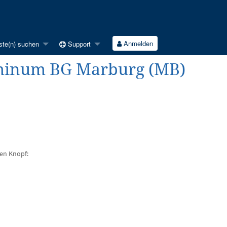
Anmelden
ste(n) suchen
Support
minum BG Marburg (MB)
den Knopf: