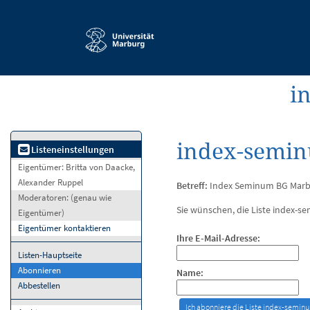
Service-
Navigation
i
index-semin
Listeneinstellungen
Eigentümer:
Britta von Daacke,
Alexander Ruppel
Betreff:
Index Seminum BG Marb
Moderatoren:
(genau wie
Sie wünschen, die Liste index-s
Eigentümer)
Eigentümer kontaktieren
Ihre E-Mail-Adresse:
Listen-Hauptseite
Abonnieren
Name:
Abbestellen