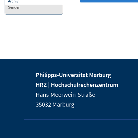
Archiv
Senden
Kontakt
Kontaktinformationen
Philipps-Universität Marburg
und
der
HRZ | Hochschulrechenzentrum
Informationen
Universität
Hans-Meerwein-Straße
Marburg
zur
35032
Marburg
Website
Service-