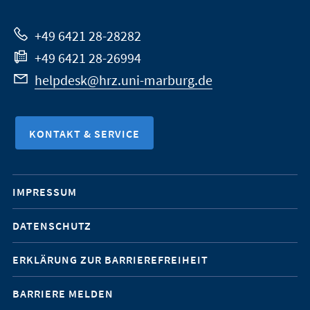
Website
+49 6421 28-28282
+49 6421 28-26994
helpdesk@hrz.uni-marburg.de
KONTAKT & SERVICE
Mobile-
IMPRESSUM
Service-
DATENSCHUTZ
Navigation
ERKLÄRUNG ZUR BARRIEREFREIHEIT
BARRIERE MELDEN