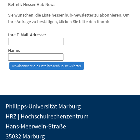
Betreff:
HessenHub News
Sie wünschen, die Liste hessenhub-newsletter zu abonnieren. Um
Ihre Anfrage zu bestätigen, klicken Sie bitte den Knopf:
Ihre E-Mail-Adresse:
Name:
Kontakt
Kontaktinformationen
Philipps-Universität Marburg
der
und
HRZ | Hochschulrechenzentrum
Universität
Informationen
Hans-Meerwein-Straße
Marburg
35032
Marburg
zur