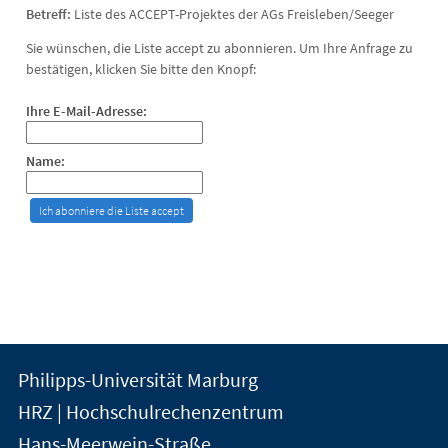
Betreff:
Liste des ACCEPT-Projektes der AGs Freisleben/Seeger
Sie wünschen, die Liste accept zu abonnieren. Um Ihre Anfrage zu
bestätigen, klicken Sie bitte den Knopf:
Ihre E-Mail-Adresse:
Name:
Kontakt
Kontaktinformationen
Philipps-Universität Marburg
der
und
HRZ | Hochschulrechenzentrum
Universität
Informationen
Hans-Meerwein-Straße