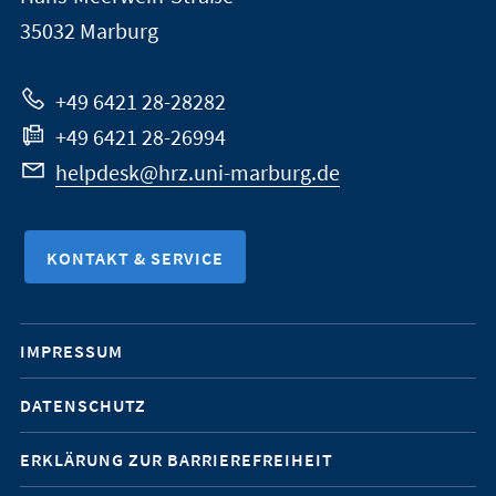
Marburg
35032
Marburg
zur
Website
+49 6421 28-28282
+49 6421 28-26994
helpdesk@hrz.uni-marburg.de
KONTAKT & SERVICE
Mobile-
IMPRESSUM
Service-
DATENSCHUTZ
Navigation
ERKLÄRUNG ZUR BARRIEREFREIHEIT