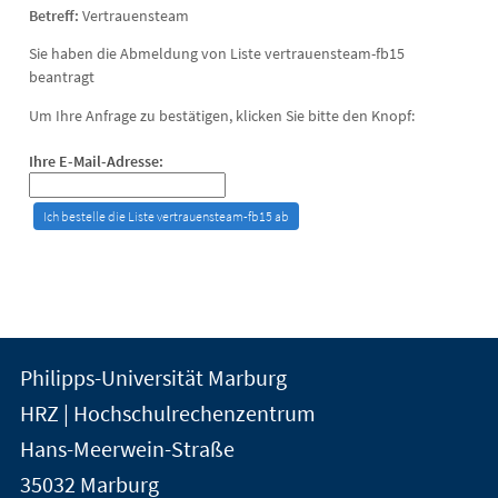
Betreff:
Vertrauensteam
Sie haben die Abmeldung von Liste vertrauensteam-fb15
beantragt
Um Ihre Anfrage zu bestätigen, klicken Sie bitte den Knopf:
Ihre E-Mail-Adresse:
Kontakt
Kontaktinformationen
Philipps-Universität Marburg
der
und
HRZ | Hochschulrechenzentrum
Universität
Informationen
Hans-Meerwein-Straße
Marburg
35032
Marburg
zur