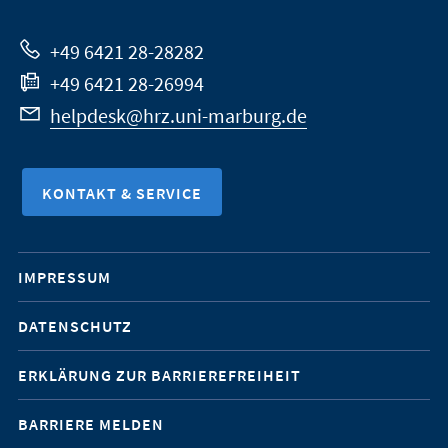
Website
+49 6421 28-28282
+49 6421 28-26994
helpdesk@hrz.uni-marburg.de
KONTAKT & SERVICE
Mobile-
IMPRESSUM
Service-
DATENSCHUTZ
Navigation
ERKLÄRUNG ZUR BARRIEREFREIHEIT
BARRIERE MELDEN