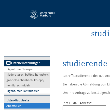
Service-
Navigation
studi
studierende
Listeneinstellungen
Eigentümer:
kruepe
Moderatoren:
bettina.hahnstern,
Betreff:
Studierende des B.A. Arch.
gabriele.achenbach, kruepe,
Sie haben die Abmeldung von Li
nemitz, schmideh
Eigentümer kontaktieren
Um Ihre Anfrage zu bestätigen, k
Listen-Hauptseite
Ihre E-Mail-Adresse:
Abbestellen