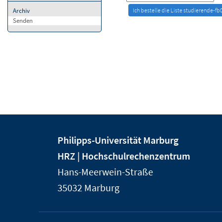
Archiv
Senden
Kontakt
Kontaktinformationen
Philipps-Universität Marburg
und
der
HRZ | Hochschulrechenzentrum
Informationen
Universität
Hans-Meerwein-Straße
Marburg
zur
35032
Marburg
Website