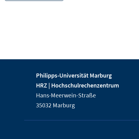
Kontakt
Kontaktinformationen
Philipps-Universität Marburg
und
der
HRZ | Hochschulrechenzentrum
Informationen
Universität
Hans-Meerwein-Straße
Marburg
zur
35032
Marburg
Website
Service-