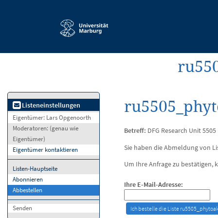
Service-
Navigation
ru550
ru5505_phyt
Listeneinstellungen
Eigentümer:
Lars Opgenoorth
Moderatoren:
(genau wie
Betreff:
DFG Research Unit 5505
Eigentümer)
Sie haben die Abmeldung von L
Eigentümer kontaktieren
Um Ihre Anfrage zu bestätigen, k
Listen-Hauptseite
Abonnieren
Ihre E-Mail-Adresse:
Abbestellen
Senden