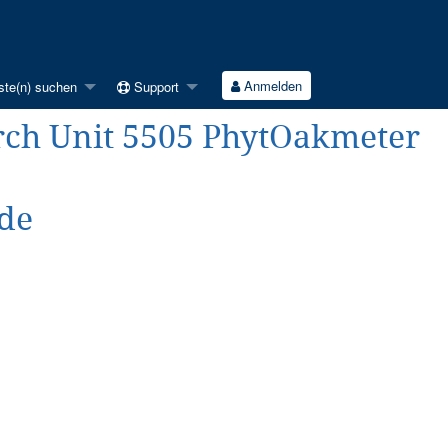
Anmelden
ste(n) suchen
Support
rch Unit 5505 PhytOakmeter
de