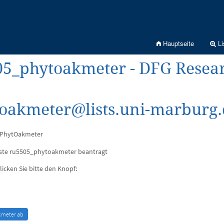
Hauptseite
Li
5_phytoakmeter - DFG Resea
oakmeter@lists.uni-marburg.
 PhytOakmeter
iste ru5505_phytoakmeter beantragt
licken Sie bitte den Knopf: