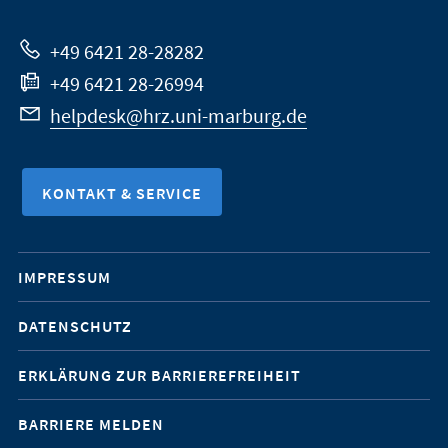
Website
+49 6421 28-28282
+49 6421 28-26994
helpdesk@hrz.uni-marburg.de
KONTAKT & SERVICE
Mobile-
IMPRESSUM
Service-
DATENSCHUTZ
Navigation
ERKLÄRUNG ZUR BARRIEREFREIHEIT
BARRIERE MELDEN