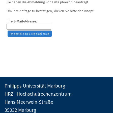
Sie haben die Abmeldung von Liste ploekon beantragt
Um Ihre Anfrage zu bestätigen, klicken Sie bitte den Knopf:
Ihre E-Mail-Adresse:
Kontakt
Kontaktinformationen
Philipps-Universität Marburg
der
und
HRZ | Hochschulrechenzentrum
Universität
Informationen
Hans-Meerwein-Straße
Marburg
35032
Marburg
zur