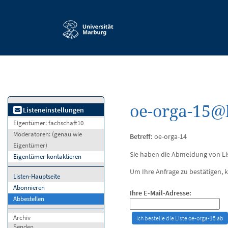
Service-
Navigation
oe-orga-15@l
Listeneinstellungen
Eigentümer:
fachschaft10
Moderatoren:
(genau wie
Betreff:
oe-orga-14
Eigentümer)
Sie haben die Abmeldung von Li
Eigentümer kontaktieren
Um Ihre Anfrage zu bestätigen, k
Listen-Hauptseite
Abonnieren
Ihre E-Mail-Adresse:
Abbestellen
Archiv
Senden