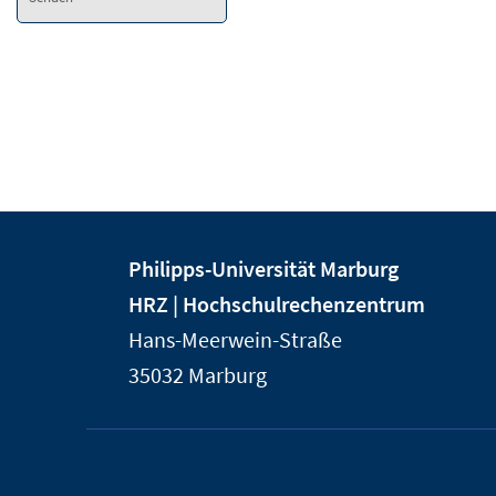
Kontakt
Kontaktinformationen
Philipps-Universität Marburg
und
der
HRZ | Hochschulrechenzentrum
Informationen
Universität
Hans-Meerwein-Straße
Marburg
zur
35032
Marburg
Website
Service-