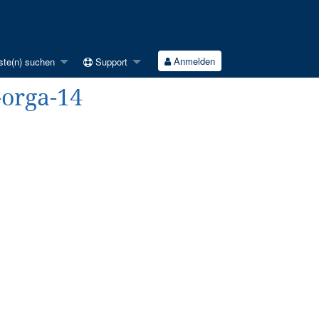
Anmelden
ste(n) suchen
Support
-orga-14