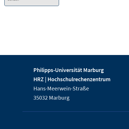
Kontakt
Kontaktinformationen
Philipps-Universität Marburg
und
der
HRZ | Hochschulrechenzentrum
Informationen
Universität
Hans-Meerwein-Straße
Marburg
zur
35032
Marburg
Website
Service-