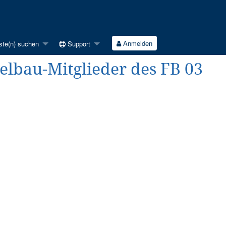
Anmelden
ste(n) suchen
Support
telbau-Mitglieder des FB 03