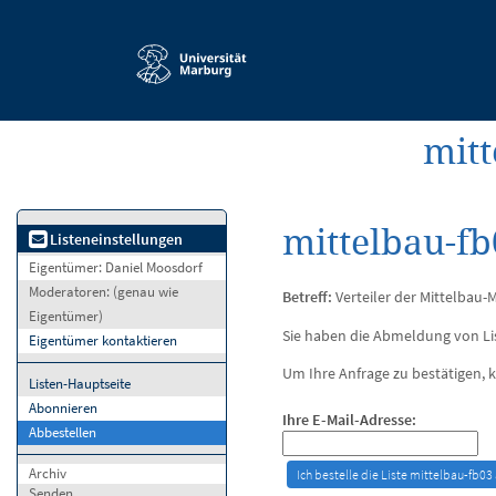
Service-
Navigation
mitt
mittelbau-f
Listeneinstellungen
Eigentümer:
Daniel Moosdorf
Moderatoren:
(genau wie
Betreff:
Verteiler der Mittelbau-M
Eigentümer)
Sie haben die Abmeldung von Li
Eigentümer kontaktieren
Um Ihre Anfrage zu bestätigen, k
Listen-Hauptseite
Abonnieren
Ihre E-Mail-Adresse:
Abbestellen
Archiv
Senden