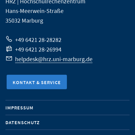
HRZ | Hochschulrechenzentrum
Universität
Informationen
Hans-Meerwein-Straße
Marburg
35032
Marburg
zur
Website
+49 6421 28-28282
+49 6421 28-26994
helpdesk@hrz.uni-marburg.de
KONTAKT & SERVICE
Mobile-
IMPRESSUM
Service-
DATENSCHUTZ
Navigation