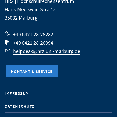
HRZ | Hochschulrechenzentrum
Universität
Informationen
Hans-Meerwein-Straße
Marburg
35032
Marburg
zur
Website
+49 6421 28-28282
+49 6421 28-26994
helpdesk@hrz.uni-marburg.de
KONTAKT & SERVICE
Mobile-
IMPRESSUM
Service-
DATENSCHUTZ
Navigation