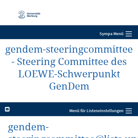
Mobile-
Navigation
Sympa Menü
gendem-steeringcommittee
- Steering Committee des
LOEWE-Schwerpunkt
GenDem
Menü für Listeneinstellungen
gendem-