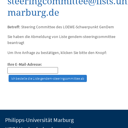
steeringcommittee@lists.un
marburg.de
Betreff:
Steering Committee des LOEWE-Schwerpunkt GenDem
Sie haben die Abmeldung von Liste gendem-steeringcommittee
beantragt
Um Ihre Anfrage zu bestätigen, klicken Sie bitte den Knopf:
Ihre E-Mail-Adresse:
Kontakt
Kontaktinformationen
Philipps-Universität Marburg
der
und