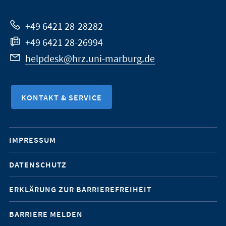
Website
+49 6421 28-28282
+49 6421 28-26994
helpdesk@hrz.uni-marburg.de
KONTAKT & SERVICE
Mobile-
IMPRESSUM
Service-
DATENSCHUTZ
Navigation
ERKLÄRUNG ZUR BARRIEREFREIHEIT
BARRIERE MELDEN