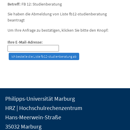
Betreff:
FB 12: Studienberatung
Sie haben die Abmeldung von Liste fb12-studienberatung
beantragt
Um Ihre Anfrage zu bestätigen, klicken Sie bitte den Knopf:
Ihre E-Mail-Adresse:
Kontakt
Kontaktinformationen
Philipps-Universität Marburg
der
und
HRZ | Hochschulrechenzentrum
Universität
Informationen
Hans-Meerwein-Straße
Marburg
35032
Marburg
zur