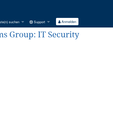
Anmelden
ste(n) suchen
Support
ems Group: IT Security