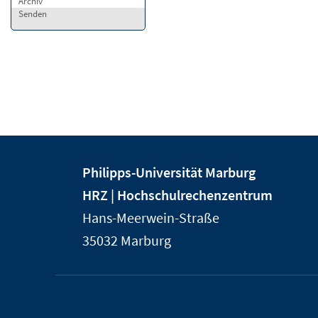
Archiv
Senden
Kontakt
Kontaktinformationen
Philipps-Universität Marburg
und
der
HRZ | Hochschulrechenzentrum
Informationen
Universität
Hans-Meerwein-Straße
Marburg
zur
35032
Marburg
Website
Service-