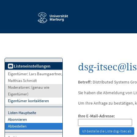
Service-
Navigation
dsg-itsec@li
Listeneinstellungen
Eigentümer:
Lars Baumgaertner,
Matthias Schmidt
Betreff:
Distributed Systems Grou
Moderatoren:
(genau wie
Sie haben die Abmeldung von Lis
Eigentümer)
Eigentümer kontaktieren
Um Ihre Anfrage zu bestätigen, k
Listen-Hauptseite
Ihre E-Mail-Adresse:
Abonnieren
Abbestellen