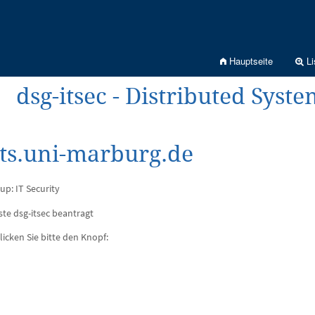
Hauptseite
Li
dsg-itsec - Distributed Syst
sts.uni-marburg.de
p: IT Security
te dsg-itsec beantragt
licken Sie bitte den Knopf: