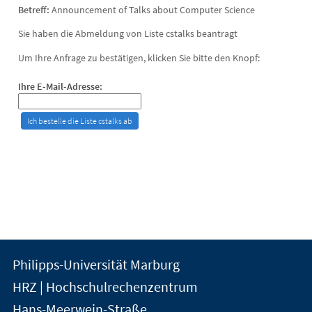
Betreff:
Announcement of Talks about Computer Science
Sie haben die Abmeldung von Liste cstalks beantragt
Um Ihre Anfrage zu bestätigen, klicken Sie bitte den Knopf:
Ihre E-Mail-Adresse:
Kontakt
Kontaktinformationen
Philipps-Universität Marburg
der
und
HRZ | Hochschulrechenzentrum
Universität
Informationen
Hans-Meerwein-Straße