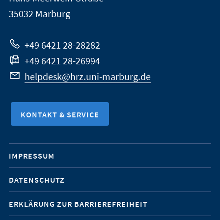
Marburg
35032
Marburg
zur
Website
+49 6421 28-28282
+49 6421 28-26994
helpdesk@hrz.uni-marburg.de
KONTAKT & SERVICE
Mobile-
IMPRESSUM
Service-
DATENSCHUTZ
Navigation
ERKLÄRUNG ZUR BARRIEREFREIHEIT