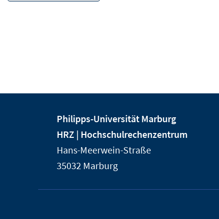
Kontakt
Kontaktinformationen
Philipps-Universität Marburg
und
der
HRZ | Hochschulrechenzentrum
Informationen
Universität
Hans-Meerwein-Straße
Marburg
zur
35032
Marburg
Website
Service-