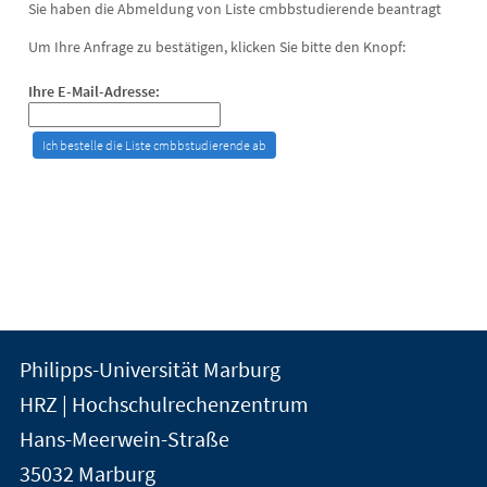
Sie haben die Abmeldung von Liste cmbbstudierende beantragt
Um Ihre Anfrage zu bestätigen, klicken Sie bitte den Knopf:
Ihre E-Mail-Adresse:
Kontakt
Kontaktinformationen
Philipps-Universität Marburg
der
und
HRZ | Hochschulrechenzentrum
Universität
Informationen
Hans-Meerwein-Straße
Marburg
35032
Marburg
zur