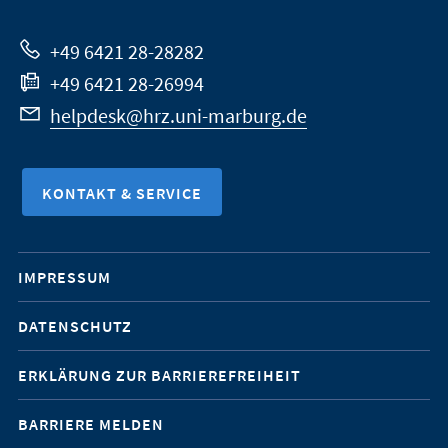
Website
+49 6421 28-28282
+49 6421 28-26994
helpdesk@hrz.uni-marburg.de
KONTAKT & SERVICE
Mobile-
IMPRESSUM
Service-
DATENSCHUTZ
Navigation
ERKLÄRUNG ZUR BARRIEREFREIHEIT
BARRIERE MELDEN