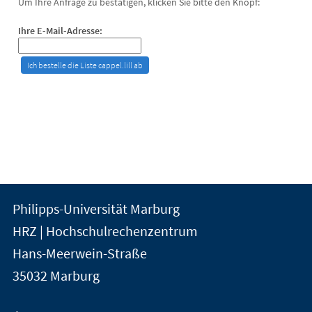
Um Ihre Anfrage zu bestätigen, klicken Sie bitte den Knopf:
Ihre E-Mail-Adresse:
Kontakt
Kontaktinformationen
Philipps-Universität Marburg
der
und
HRZ | Hochschulrechenzentrum
Universität
Informationen
Hans-Meerwein-Straße
Marburg
35032
Marburg
zur
Website