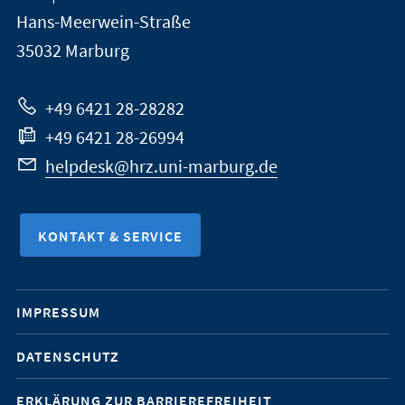
Universität
Informationen
Hans-Meerwein-Straße
Marburg
35032
Marburg
zur
Website
+49 6421 28-28282
+49 6421 28-26994
helpdesk@hrz.uni-marburg.de
KONTAKT & SERVICE
Mobile-
IMPRESSUM
Service-
DATENSCHUTZ
Navigation
ERKLÄRUNG ZUR BARRIEREFREIHEIT