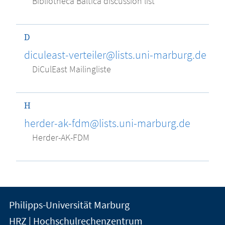
Bibliotheca Baltica discussion list
D
diculeast-verteiler@lists.uni-marburg.de
DiCulEast Mailingliste
H
herder-ak-fdm@lists.uni-marburg.de
Herder-AK-FDM
Kontakt
Kontaktinformationen
Philipps-Universität Marburg
der
und
HRZ | Hochschulrechenzentrum