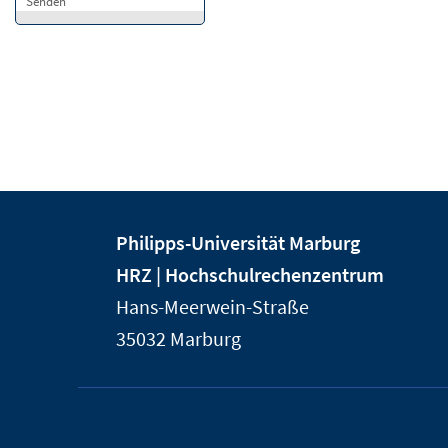
Senden
Kontakt
Kontaktinformationen
Philipps-Universität Marburg
und
der
HRZ | Hochschulrechenzentrum
Informationen
Universität
Hans-Meerwein-Straße
Marburg
zur
35032
Marburg
Website
Service-