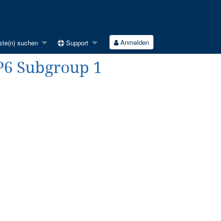
Anmelden
ste(n) suchen
Support
P6 Subgroup 1