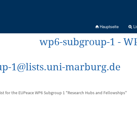
Hauptseite
Li
wp6-subgroup-1 - W
p-1@lists.uni-marburg.de
-list for the EUPeace WP6 Subgroup 1 "Research Hubs and Fellowships"