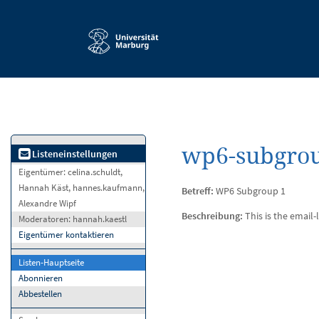
Service-
Navigation
wp6-subgrou
Listeneinstellungen
Eigentümer:
celina.schuldt,
Hannah Käst, hannes.kaufmann,
Betreff:
WP6 Subgroup 1
Alexandre Wipf
Beschreibung:
This is the email
Moderatoren:
hannah.kaestl
Eigentümer kontaktieren
Listen-Hauptseite
Abonnieren
Abbestellen