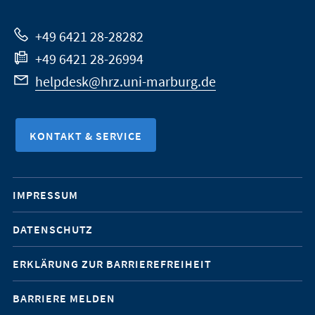
Website
+49 6421 28-28282
+49 6421 28-26994
helpdesk@hrz.uni-marburg.de
KONTAKT & SERVICE
Mobile-
IMPRESSUM
Service-
DATENSCHUTZ
Navigation
ERKLÄRUNG ZUR BARRIEREFREIHEIT
BARRIERE MELDEN