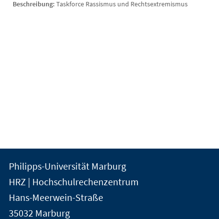
Beschreibung:
Taskforce Rassismus und Rechtsextremismus
Kontakt
Kontaktinformationen
Philipps-Universität Marburg
der
und
HRZ | Hochschulrechenzentrum
Universität
Informationen
Hans-Meerwein-Straße
Marburg
35032
Marburg
zur