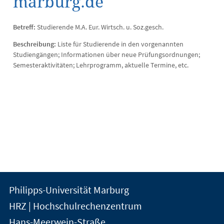
marburg.de
Betreff:
Studierende M.A. Eur. Wirtsch. u. Soz.gesch.
Beschreibung:
Liste für Studierende in den vorgenannten
Studiengängen; Informationen über neue Prüfungsordnungen;
Semesteraktivitäten; Lehrprogramm, aktuelle Termine, etc.
Kontakt
Kontaktinformationen
Philipps-Universität Marburg
der
und
HRZ | Hochschulrechenzentrum
Universität
Informationen
Hans-Meerwein-Straße