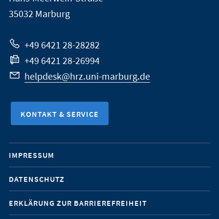
Marburg
35032
Marburg
zur
Website
+49 6421 28-28282
+49 6421 28-26994
helpdesk@hrz.uni-marburg.de
KONTAKT & SERVICE
Mobile-
IMPRESSUM
Service-
DATENSCHUTZ
Navigation
ERKLÄRUNG ZUR BARRIEREFREIHEIT