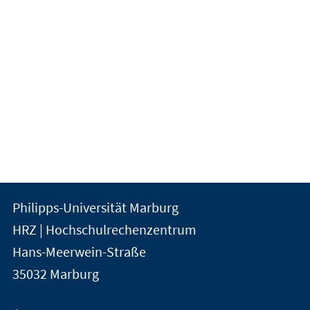
Kontakt
Kontaktinformationen
Philipps-Universität Marburg
der
und
HRZ | Hochschulrechenzentrum
Universität
Informationen
Hans-Meerwein-Straße
Marburg
35032
Marburg
zur
Website