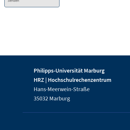
Senden
Kontakt
Kontaktinformationen
Philipps-Universität Marburg
und
der
HRZ | Hochschulrechenzentrum
Informationen
Universität
Hans-Meerwein-Straße
Marburg
zur
35032
Marburg
Website
Service-