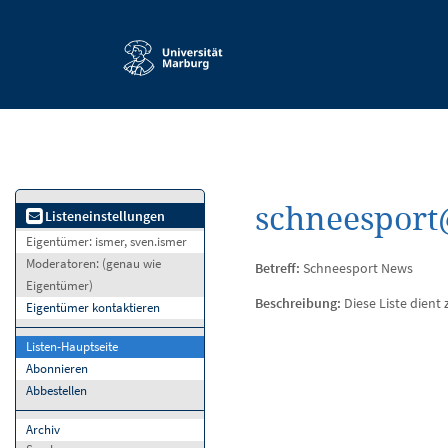
Service-
Navigation
schneesport
Listeneinstellungen
Eigentümer:
ismer, sven.ismer
Moderatoren:
(genau wie
Betreff:
Schneesport News
Eigentümer)
Beschreibung:
Diese Liste dient
Eigentümer kontaktieren
Listen-Hauptseite
Abonnieren
Abbestellen
Archiv