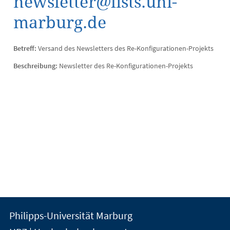
newsletter@lists.uni-
marburg.de
Betreff:
Versand des Newsletters des Re-Konfigurationen-Projekts
Beschreibung:
Newsletter des Re-Konfigurationen-Projekts
Kontakt
Kontaktinformationen
Philipps-Universität Marburg
der
und