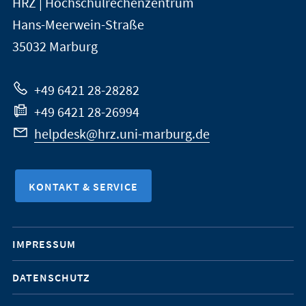
HRZ | Hochschulrechenzentrum
Universität
Informationen
Hans-Meerwein-Straße
Marburg
35032
Marburg
zur
Website
+49 6421 28-28282
+49 6421 28-26994
helpdesk@hrz.uni-marburg.de
KONTAKT & SERVICE
Mobile-
IMPRESSUM
Service-
DATENSCHUTZ
Navigation