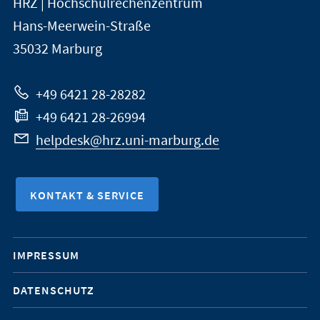
HRZ | Hochschulrechenzentrum
Universität
Informationen
Hans-Meerwein-Straße
Marburg
35032
Marburg
zur
Website
+49 6421 28-28282
+49 6421 28-26994
helpdesk@hrz.uni-marburg.de
KONTAKT & SERVICE
Mobile-
IMPRESSUM
Service-
DATENSCHUTZ
Navigation