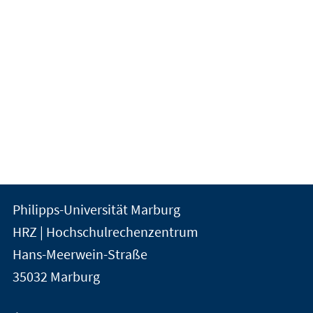
Kontakt
Kontaktinformationen
Philipps-Universität Marburg
der
und
HRZ | Hochschulrechenzentrum
Universität
Informationen
Hans-Meerwein-Straße
Marburg
35032
Marburg
zur
Website