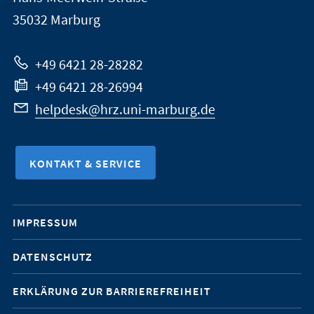
Marburg
35032
Marburg
zur
Website
+49 6421 28-28282
+49 6421 28-26994
helpdesk@hrz.uni-marburg.de
KONTAKT & SERVICE
Mobile-
IMPRESSUM
Service-
DATENSCHUTZ
Navigation
ERKLÄRUNG ZUR BARRIEREFREIHEIT