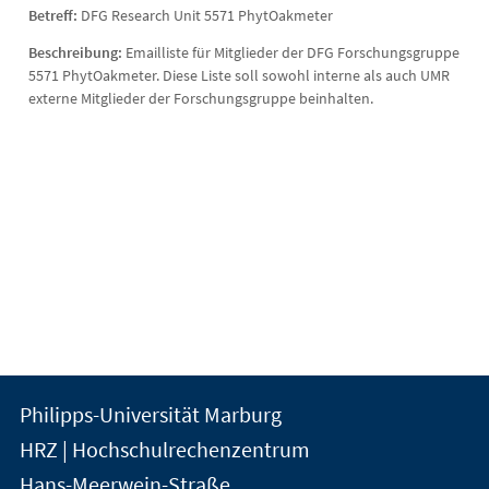
Betreff:
DFG Research Unit 5571 PhytOakmeter
Beschreibung:
Emailliste für Mitglieder der DFG Forschungsgruppe
5571 PhytOakmeter. Diese Liste soll sowohl interne als auch UMR
externe Mitglieder der Forschungsgruppe beinhalten.
Kontakt
Kontaktinformationen
Philipps-Universität Marburg
der
und
HRZ | Hochschulrechenzentrum
Universität
Informationen
Hans-Meerwein-Straße