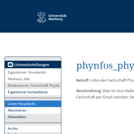
Service-
Navigation
phynfos_phy
Listeneinstellungen
Eigentümer:
Konstantin
Neuhaus, lists
Betreff:
Infos der Fachschaft Phy
Moderatoren:
Fachschaft Physik
Beschreibung:
Dies ist eine Mail
Eigentümer kontaktieren
Fachschaft per Email wenden: f
Listen-Hauptseite
Abonnieren
Abbestellen
Archiv