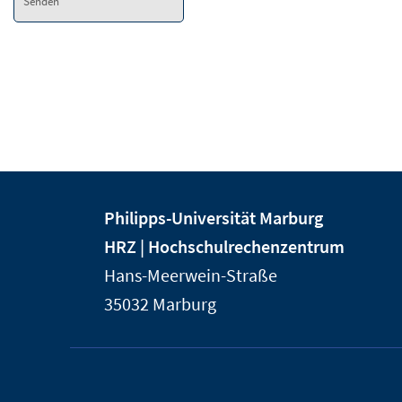
Senden
Kontakt
Kontaktinformationen
Philipps-Universität Marburg
und
der
HRZ | Hochschulrechenzentrum
Informationen
Universität
Hans-Meerwein-Straße
Marburg
zur
35032
Marburg
Website
Service-