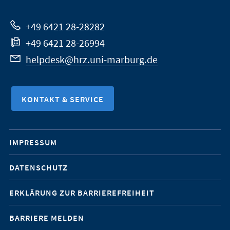
Website
+49 6421 28-28282
+49 6421 28-26994
helpdesk@hrz.uni-marburg.de
KONTAKT & SERVICE
Mobile-
IMPRESSUM
Service-
DATENSCHUTZ
Navigation
ERKLÄRUNG ZUR BARRIEREFREIHEIT
BARRIERE MELDEN