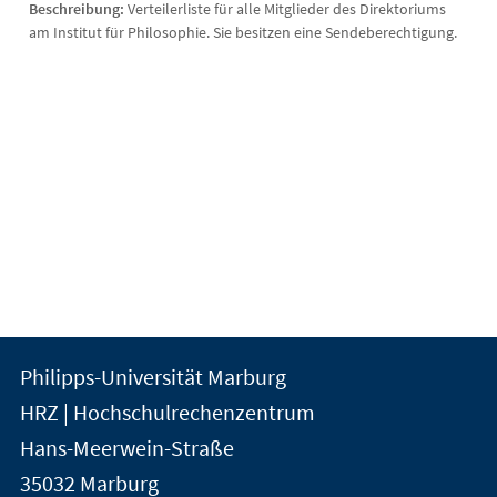
Beschreibung:
Verteilerliste für alle Mitglieder des Direktoriums
am Institut für Philosophie. Sie besitzen eine Sendeberechtigung.
Kontakt
Kontaktinformationen
Philipps-Universität Marburg
der
und
HRZ | Hochschulrechenzentrum
Universität
Informationen
Hans-Meerwein-Straße
Marburg
35032
Marburg
zur