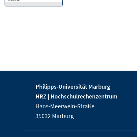
Kontakt
Kontaktinformationen
Philipps-Universität Marburg
und
der
HRZ | Hochschulrechenzentrum
Informationen
Universität
Hans-Meerwein-Straße
Marburg
zur
35032
Marburg
Website