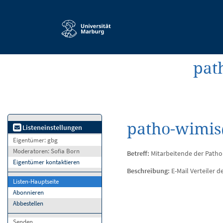
Service-
Navigation
pat
patho-wimis
Listeneinstellungen
Eigentümer:
gbg
Moderatoren:
Sofia Born
Betreff:
Mitarbeitende der Pathol
Eigentümer kontaktieren
Beschreibung:
E-Mail Verteiler d
Listen-Hauptseite
Abonnieren
Abbestellen
Senden