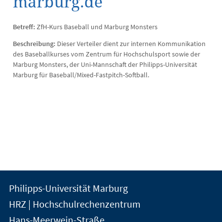
marburg.de
Betreff:
ZfH-Kurs Baseball und Marburg Monsters
Beschreibung:
Dieser Verteiler dient zur internen Kommunikation
des Baseballkurses vom Zentrum für Hochschulsport sowie der
Marburg Monsters, der Uni-Mannschaft der Philipps-Universität
Marburg für Baseball/Mixed-Fastpitch-Softball.
Kontakt
Kontaktinformationen
Philipps-Universität Marburg
der
und
HRZ | Hochschulrechenzentrum
Universität
Informationen
Hans-Meerwein-Straße