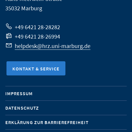
Marburg
35032
Marburg
zur
Website
+49 6421 28-28282
+49 6421 28-26994
helpdesk@hrz.uni-marburg.de
KONTAKT & SERVICE
Mobile-
IMPRESSUM
Service-
DATENSCHUTZ
Navigation
ERKLÄRUNG ZUR BARRIEREFREIHEIT