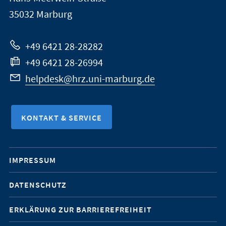
Marburg
35032
Marburg
zur
Website
+49 6421 28-28282
+49 6421 28-26994
helpdesk@hrz.uni-marburg.de
KONTAKT & SERVICE
Mobile-
IMPRESSUM
Service-
DATENSCHUTZ
Navigation
ERKLÄRUNG ZUR BARRIEREFREIHEIT