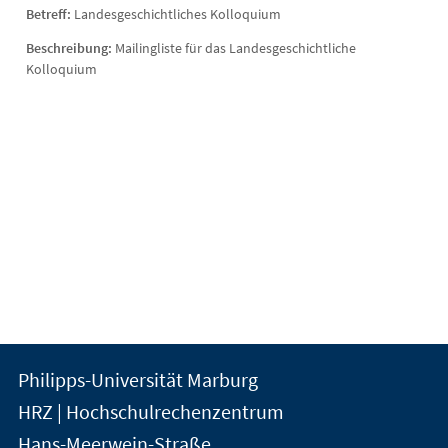
Betreff:
Landesgeschichtliches Kolloquium
Beschreibung:
Mailingliste für das Landesgeschichtliche
Kolloquium
Kontakt
Kontaktinformationen
Philipps-Universität Marburg
der
und
HRZ | Hochschulrechenzentrum
Universität
Informationen
Hans-Meerwein-Straße