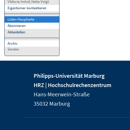
Viktoria Imhof, Heike Voigt
Eigentümer kontaktieren
Listen-Hauptseite
Abonnieren
Abbestellen
Archiv
Senden
Kontakt
Kontaktinformationen
Philipps-Universität Marburg
und
der
HRZ | Hochschulrechenzentrum
Informationen
Universität
Hans-Meerwein-Straße
Marburg
zur
35032
Marburg
Website
Service-