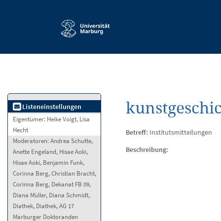
Service-
Navigation
kunstgeschi
Listeneinstellungen
Eigentümer:
Heike Voigt, Lisa
Hecht
Betreff:
Institutsmitteilungen
Moderatoren:
Andrea Schutte,
Beschreibung:
Anette Engeland, Hisae Aoki,
Hisae Aoki, Benjamin Funk,
Corinna Berg, Christian Bracht,
Corinna Berg, Dekanat FB 09,
Diana Müller, Diana Schmidt,
Diathek, Diathek, AG 17
Marburger Doktoranden