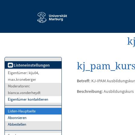
Service-
Navigation
k
kj_pam_kurs
Listeneinstellungen
Eigentümer:
kiju04,
max.kroneberger
Betreff:
KJ-IPAM Ausbildungskur
Moderatoren:
Beschreibung:
Ausbildungskurs
bianca.vonderheydt
Eigentümer kontaktieren
Listen-Hauptseite
Abonnieren
Abbestellen