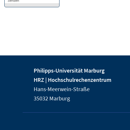
Senden
Kontakt
Kontaktinformationen
Philipps-Universität Marburg
und
der
HRZ | Hochschulrechenzentrum
Informationen
Universität
Hans-Meerwein-Straße
Marburg
zur
35032
Marburg
Website
Service-