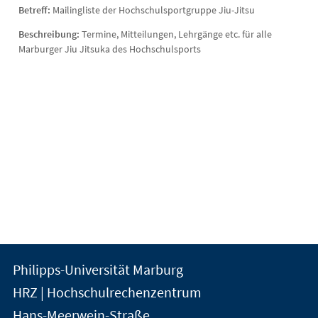
Betreff:
Mailingliste der Hochschulsportgruppe Jiu-Jitsu
Beschreibung:
Termine, Mitteilungen, Lehrgänge etc. für alle
Marburger Jiu Jitsuka des Hochschulsports
Kontakt
Kontaktinformationen
Philipps-Universität Marburg
der
und
HRZ | Hochschulrechenzentrum
Universität
Informationen
Hans-Meerwein-Straße