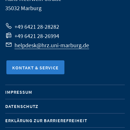
Marburg
35032
Marburg
zur
Website
+49 6421 28-28282
+49 6421 28-26994
helpdesk@hrz.uni-marburg.de
KONTAKT & SERVICE
Mobile-
IMPRESSUM
Service-
DATENSCHUTZ
Navigation
ERKLÄRUNG ZUR BARRIEREFREIHEIT