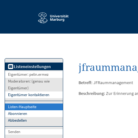
Service-
Navigation
jfraummanag
Listeneinstellungen
Eigentümer:
pelin.ermez
Moderatoren:
(genau wie
Betreff:
JFRaummanagement
Eigentümer)
Beschreibung:
Zur Erinnerung a
Eigentümer kontaktieren
Listen-Hauptseite
Abonnieren
Abbestellen
Senden