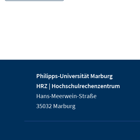
Kontakt
Kontaktinformationen
Philipps-Universität Marburg
und
der
HRZ | Hochschulrechenzentrum
Informationen
Universität
Hans-Meerwein-Straße
Marburg
zur
35032
Marburg
Website
Service-