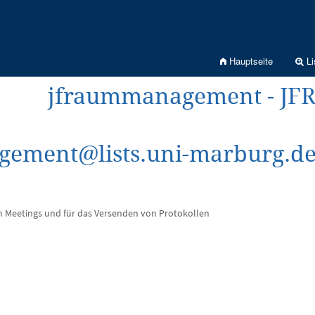
Hauptseite
Li
jfraummanagement - J
ement@lists.uni-marburg.d
n Meetings und für das Versenden von Protokollen