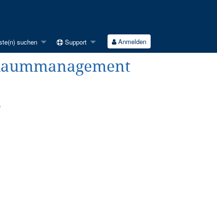
Anmelden
ste(n) suchen
Support
FRaummanagement
e